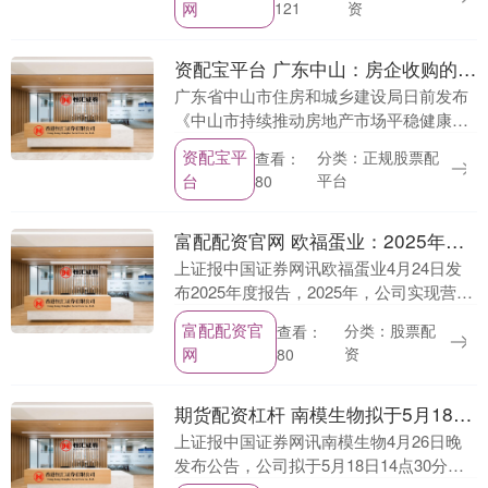
网
资
121
确答案：....
资配宝平台 广东中山：房企收购的二手住房可进行二次销售 商业用房贷款首付最低三成
广东省中山市住房和城乡建设局日前发布
《中山市持续推动房地产市场平稳健康发
展的若干措施》，以进一步落实消化存量
资配宝平
分类：正规股票配
查看：
房产和优化增量住房，更好满足居民刚性
台
平台
80
和改善性住房需求....
富配配资官网 欧福蛋业：2025年净利润大增近九成 全国产能布局成型
上证报中国证券网讯欧福蛋业4月24日发
布2025年度报告，2025年，公司实现营业
收入9.05亿元，同比基本持平；归母净利
富配配资官
分类：股票配
查看：
润达8654.41万元，同比大幅增长8....
网
资
80
期货配资杠杆 南模生物拟于5月18日召开2025年度股东会
上证报中国证券网讯南模生物4月26日晚
发布公告，公司拟于5月18日14点30分在