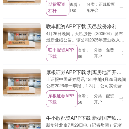
上海市浦东新区琥珀路63弄1号M10会议室
期货配资
分类：正规股票
查看：
召开2025年度股东会，审议公司202....
杠杆
配平台
180
联丰配资APP下载 天邑股份净利三连降！去年亏超1亿元 90%销售额依赖五大客户
4月26日晚间，天邑股份（300504）发布
最新业绩公告。该公司2025年营业收入约
12.26亿元，同比减少30.62%；归属于上
联丰配资APP
分类：免费
查看：
市公司股东的净利润亏损约1.0....
下载
开户
86
摩根证券APP下载 剥离房地产开发业务 *ST中地一季度净利润扭亏为盈
上证报中国证券网讯 *ST中地4月26日晚间
公布2026年一季报，1-3月，公司实现营业
收入3.48亿元，同比减少97.04%；归母净
摩根证券APP
分类：配资
查看：
利润343.49万元，较上....
下载
开户
58
牛小散配资APP下载 新型国产铁路道岔焊接装备上线作业
新华社北京7月29日电（记者樊曦）记者