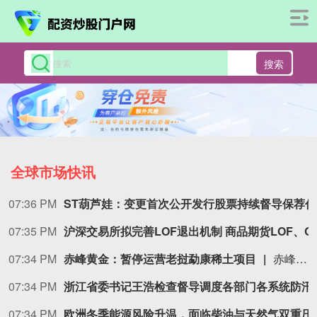
搜索
全球市场快讯
07:36 PM
S
07:35 PM
沪深交易所拟完善LOF退出机制 
07:34 PM
赤峰黄金：暂停运营老挝勐康稀土项目
赤峰黄金公告，公司于2025年3月25日完成收购赤厦矿业90%股权，其运营的老挝勐康稀土项目尚处试生产阶段。经审慎研究评估，为响应并严格遵守稀土资源开发相关政策要求，赤金厦钨决定暂停该项目运营。2025年度该项目生产稀土产品998.56吨，归属于赤峰黄金净亏损5406.37万元；2026年第一季度生产63.6吨，净利润37.28万元，暂停运营预计对公司经营业绩整体影响较小。
07:34 PM
浙江省委书记王浩检
07:34 PM
欧洲冬季能源风险