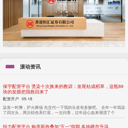
滚动资讯
保宇配资平台 烫染十次换来的教训：发尾枯成稻草，这瓶89
块的发膜把我救回来了
配资开户
05-18
染发一时爽，护火葬场 先交代一下我的头发有多惨吧。 去年一年我染
了四次头，两次棕色系打底，一次闷青，过年还心血来潮漂了个
恒力配资平台 购房新政叠加“五一”假期 多地楼市升温