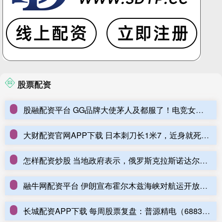
股票配资
股融配资平台 GG品牌大使茅人及都服了！电竞女神夺人生首座APT冠军
大财配资官网APP下载 日本刺刀长1米7，近身就死？29军这招“下三路”打法，逼疯日军
怎样配资炒股 当地政府表示，俄罗斯克拉斯诺达尔地区一处储油设施在遭无人机袭击后起火。
融牛网配资平台 伊朗宣布霍尔木兹海峡对航运开放，特朗普称美国封锁仍在实施
长城配资APP下载 每周股票复盘：普源精电（688337）拟发不超过2480万H股