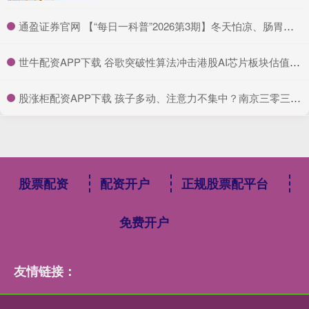
​通盈证券官网 【“每日一科普”2026第3期】冬天怕凉、肠胃弱？试试“烤苹果”！苹果这样烤，兼顾好消化与好味道！
​世牛配资APP下载 谷歌突破性算法冲击港股AI芯片板块估值 机构仍看好产业链实际需求
​股涨柜配资APP下载 孩子多动、注意力不集中？南京三零三甲状腺钱宗军提醒甲状腺筛查需重视
股票配资
配资开户
正规股票配平台
免费开户
友情链接：