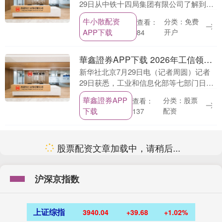
29日从中铁十四局集团有限公司了解到，
随着新型内燃双箱体长臂闪光焊机在国铁
牛小散配资
分类：免费
查看：
济南局济南工务段投入作业，我国铁路道
APP下载
开户
84
岔焊接施工装....
華鑫證券APP下载 2026年工信领域创新任务揭榜挂帅工作启动
新华社北京7月29日电（记者周圆）记者
29日获悉，工业和信息化部等七部门日前
联合印发通知，开展2026年工业和信息化
華鑫證券APP
分类：股票
查看：
领域创新任务揭榜挂帅工作，旨在加快推
下载
配资
137
动科技创....
股票配资文章加载中，请稍后...
沪深京指数
上证综指
3940.04
+39.68
+1.02%