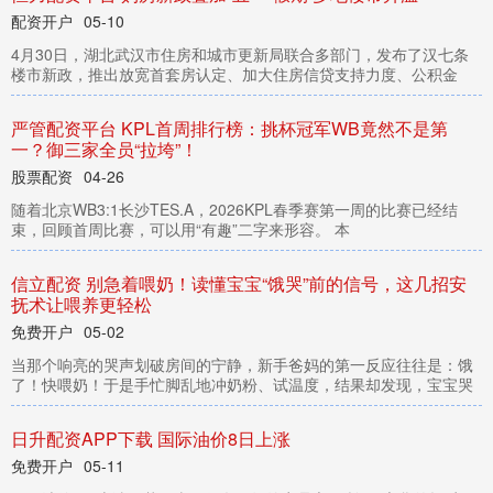
配资开户
05-10
4月30日，湖北武汉市住房和城市更新局联合多部门，发布了汉七条
楼市新政，推出放宽首套房认定、加大住房信贷支持力度、公积金
严管配资平台 KPL首周排行榜：挑杯冠军WB竟然不是第
一？御三家全员“拉垮”！
股票配资
04-26
随着北京WB3:1长沙TES.A，2026KPL春季赛第一周的比赛已经结
束，回顾首周比赛，可以用“有趣”二字来形容。 本
信立配资 别急着喂奶！读懂宝宝“饿哭”前的信号，这几招安
抚术让喂养更轻松
免费开户
05-02
当那个响亮的哭声划破房间的宁静，新手爸妈的第一反应往往是：饿
了！快喂奶！于是手忙脚乱地冲奶粉、试温度，结果却发现，宝宝哭
日升配资APP下载 国际油价8日上涨
免费开户
05-11