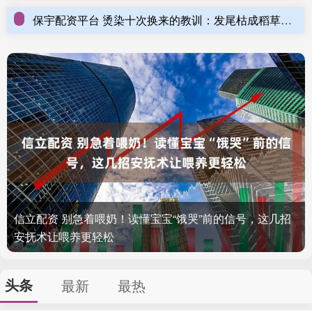
保宇配资平台 烫染十次换来的教训：发尾枯成稻草，这瓶89块的发膜把我救回来了
信立配资 别急着喂奶！读懂宝宝“饿哭”前的信号，这几招
安抚术让喂养更轻松
头条
最新
最热