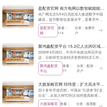
盈配资官网 南方电网以数智赋能能源新生态
央广网北京5月4日消息深入推进数字中国
建设，提升数智化发展水平，是事关中国
式现代化全局的战略任务。近日，在第九
盈配资官
分类：免费开
查看：
届数字中国建设峰会上，一系列特色活动
网
户
114
生动展现数字中....
聚鸿鑫配资平台 15.2亿人次跨区域流动！“多城串游”热度飙升 2026“五一”文旅消费多点开花 ｜ 五一消费调查
2026年4月28日，中共中央政治局召开会
议，分析研究当前经济形势和经济工作。
会议强调：“要深入挖掘内需潜力，扩大优
聚鸿鑫配资
分类：配资
查看：
质商品和服务供给，推动消费升级。” 作
平台
开户
77
为会后....
大旗策略官网 经纬度：扩大高水平对外开放 何以实现“自主引领”
四十多年开放历程，中国从“引进来”到“走
出去”，从加入WTO到主动对接高标准国
际经贸规则。或许有人问：对外开放还有
大旗策略官
分类：股票配
查看：
多少新文章可做？“十五五”规划给出了明